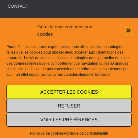
CONTACT
GDPR/RGPD – DEMANDE DE DONNÉES PERSONNELLES
Gérer le consentement aux
cookies
INFORMATIONS SUR LES COOKIES
Pour offrir les meilleures expériences, nous utilisons des technologies
MENTIONS LÉGALES
telles que les cookies pour stocker et/ou accéder aux informations des
appareils. Le fait de consentir à ces technologies nous permettra de traiter
des données telles que le comportement de navigation ou les ID uniques
PLAN DU SITE
sur ce site. Le fait de ne pas consentir ou de retirer son consentement peut
avoir un effet négatif sur certaines caractéristiques et fonctions.
POLITIQUE DE CONFIDENTIALITÉ
ACCEPTER LES COOKIES
QUI SE CACHE DERRIÈRE CETTE WEBAGENCY LOWCOST ?
REFUSER
VOIR LES PRÉFÉRENCES
Hestia | Développé par
ThemeIsle
Politique de cookies
Politique de confidentialité